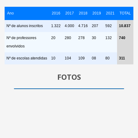
Ano
2016
2017
2018
2019
2021
TOTAL
Nº de alunos inscritos
1.322
4.000
4.716
207
592
10.837
Nº de professores
20
280
278
30
132
740
envolvidos
Nº de escolas atendidas
10
104
109
08
80
311
FOTOS